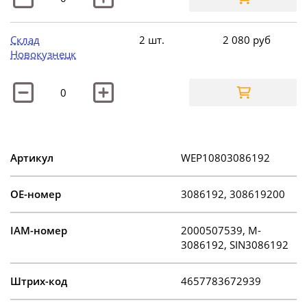
Склад
2 шт.
2 080
руб
Новокузнецк
Артикул
WEP10803086192
OE-номер
3086192, 308619200
IAM-номер
2000507539, M-
3086192, SIN3086192
Штрих-код
4657783672939