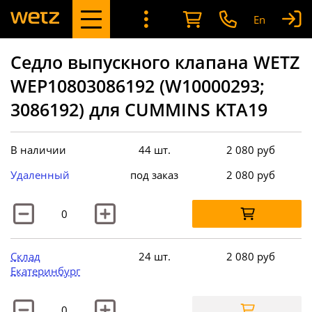
En
Седло выпускного клапана WETZ
WEP10803086192 (W10000293;
3086192) для CUMMINS KTA19
В наличии
44 шт.
2 080
руб
Удаленный
под заказ
2 080
руб
Склад
24 шт.
2 080
руб
Екатеринбург