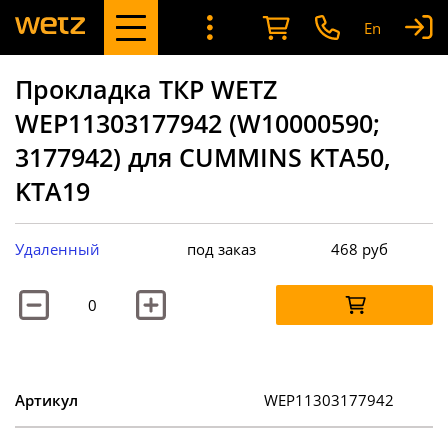
En
Прокладка ТКР WETZ
WEP11303177942 (W10000590;
3177942) для CUMMINS KTA50,
KTA19
Удаленный
под заказ
468
руб
Артикул
WEP11303177942