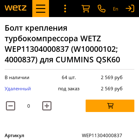
En
Болт крепления
турбокомпрессора WETZ
WEP11304000837 (W10000102;
4000837) для CUMMINS QSK60
В наличии
64 шт.
2 569
руб
Удаленный
под заказ
2 569
руб
Артикул
WEP11304000837