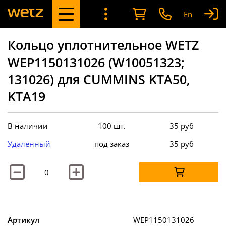
En
Кольцо уплотнительное WETZ
WEP1150131026 (W10051323;
131026) для CUMMINS KTA50,
KTA19
В наличии
100 шт.
35
руб
Удаленный
под заказ
35
руб
Артикул
WEP1150131026