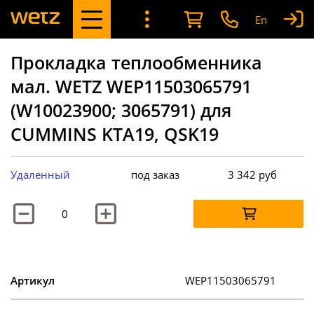
En
Прокладка теплообменника
мал. WETZ WEP11503065791
(W10023900; 3065791) для
CUMMINS KTA19, QSK19
Удаленный
под заказ
3 342
руб
Артикул
WEP11503065791