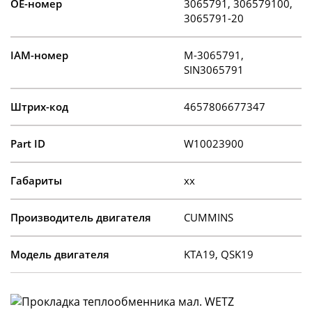
OE-номер
3065791, 306579100,
3065791-20
IAM-номер
M-3065791,
SIN3065791
Штрих-код
4657806677347
Part ID
W10023900
Габариты
xx
Производитель двигателя
CUMMINS
Модель двигателя
KTA19, QSK19