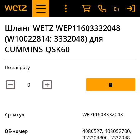
En
Шланг WETZ WEP11603332048
(W10022814; 3332048) для
CUMMINS QSK60
По запросу
Артикул
WEP11603332048
OE-номер
4080527, 408052700,
333204800, 3332048