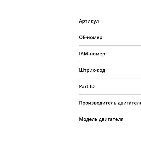
Артикул
OE-номер
IAM-номер
Штрих-код
Part ID
Производитель двигател
Модель двигателя