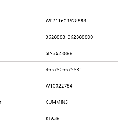
WEP11603628888
3628888, 362888800
SIN3628888
4657806675831
W10022784
я
CUMMINS
KTA38