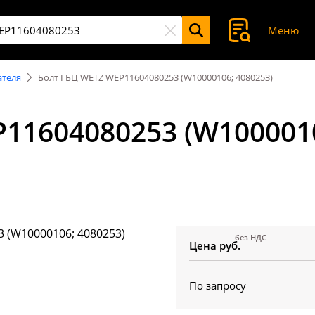
Меню
ателя
Болт ГБЦ WETZ WEP11604080253 (W10000106; 4080253)
11604080253 (W1000010
без НДС
Цена руб.
По запросу