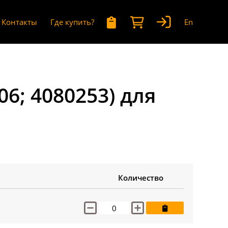
Контакты
Где купить?
En
6; 4080253) для
Количество