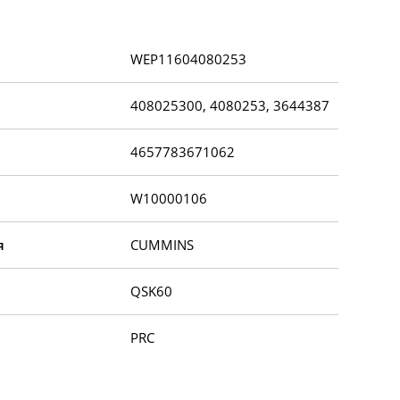
WEP11604080253
408025300, 4080253, 3644387
4657783671062
W10000106
я
CUMMINS
QSK60
PRC