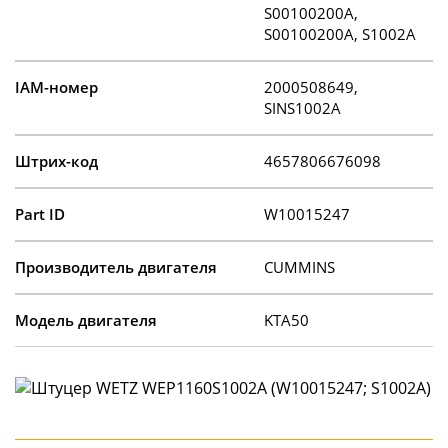
S00100200A,
S00100200А, S1002A
IAM-номер
2000508649,
SINS1002A
Штрих-код
4657806676098
Part ID
W10015247
Производитель двигателя
CUMMINS
Модель двигателя
KTA50