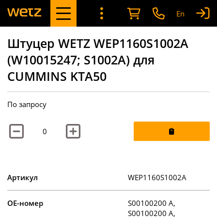
En
Штуцер WETZ WEP1160S1002A
(W10015247; S1002A) для
CUMMINS KTA50
По запросу
Артикул
WEP1160S1002A
OE-номер
S00100200 A,
S00100200 А,