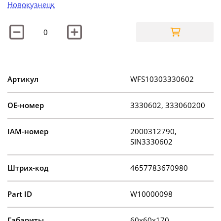
Новокузнецк
Артикул
WFS10303330602
OE-номер
3330602, 333060200
IAM-номер
2000312790,
SIN3330602
Штрих-код
4657783670980
Part ID
W10000098
Габариты
60x60x170