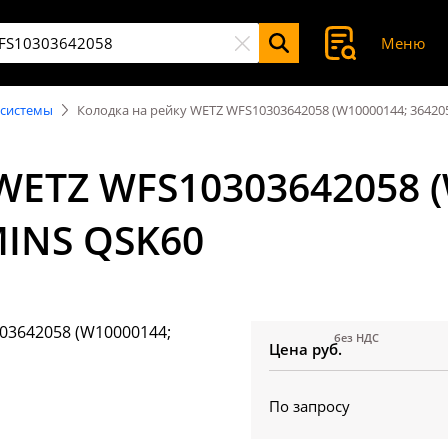
Меню
 системы
Колодка на рейку WETZ WFS10303642058 (W10000144; 36420
WETZ WFS10303642058 
MINS QSK60
без НДС
Цена руб.
По запросу