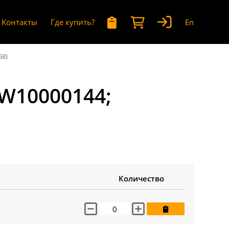
Контакты
Где купить?
En
58)
(W10000144;
Количество